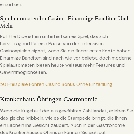
einsetzen.
Spielautomaten Im Casino: Einarmige Banditen Und
Mehr
Roll the Dice ist ein unterhaltsames Spiel, das sich
hervorragend für eine Pause von den intensiven
Casinospielen eignet, wenn Sie ein finanziertes Konto haben.
Einarmige Banditen sind nach wie vor beliebt, doch moderne
Spielautomaten bieten heute weitaus mehr Features und
Gewinnmöglichkeiten.
50 Freispiele Föhren Casino Bonus Ohne Einzahlung
Krankenhaus Öhringen Gastronomie
Wenn die Kugel auf der ausgewählten Zahl landet, erleben Sie
das gleiche Kribbeln, wie es die Stampede bringt, die Ihnen
ein Lächeln ins Gesicht zaubert. Auch in der Gastronomie
des Krankenhauses Öhringen können Sie sich auf