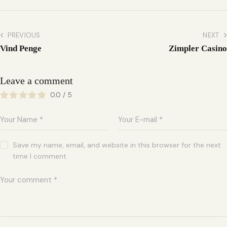
PREVIOUS
NEXT
Vind Penge
Zimpler Casino
Leave a comment
0.0
/
5
Save my name, email, and website in this browser for the next
time I comment.