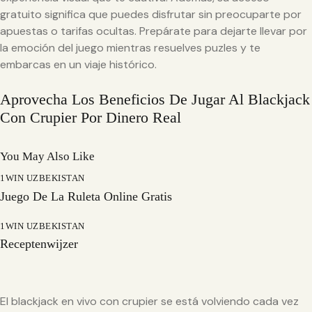
gratuito significa que puedes disfrutar sin preocuparte por
apuestas o tarifas ocultas. Prepárate para dejarte llevar por
la emoción del juego mientras resuelves puzles y te
embarcas en un viaje histórico.
Aprovecha Los Beneficios De Jugar Al Blackjack
Con Crupier Por Dinero Real
You May Also Like
1WIN UZBEKISTAN
Juego De La Ruleta Online Gratis
1WIN UZBEKISTAN
Receptenwijzer
El blackjack en vivo con crupier se está volviendo cada vez