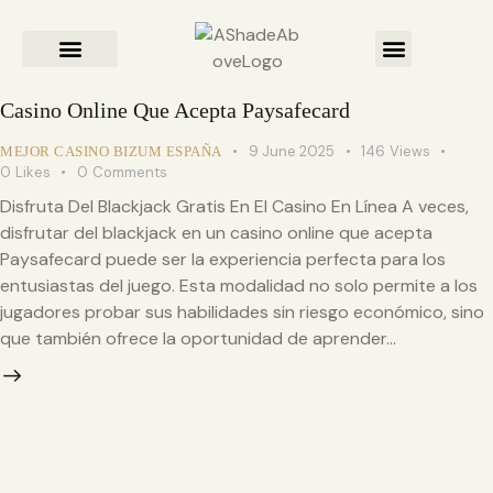
Roman Shades
Drapes & Curtains
Casino Online Que Acepta Paysafecard
9 June 2025
146
Views
MEJOR CASINO BIZUM ESPAÑA
0
Likes
0
Comments
Disfruta Del Blackjack Gratis En El Casino En Línea A veces,
disfrutar del blackjack en un casino online que acepta
Paysafecard puede ser la experiencia perfecta para los
entusiastas del juego. Esta modalidad no solo permite a los
jugadores probar sus habilidades sin riesgo económico, sino
que también ofrece la oportunidad de aprender…