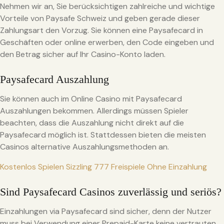
Nehmen wir an, Sie berücksichtigen zahlreiche und wichtige
Vorteile von Paysafe Schweiz und geben gerade dieser
Zahlungsart den Vorzug. Sie können eine Paysafecard in
Geschäften oder online erwerben, den Code eingeben und
den Betrag sicher auf Ihr Casino-Konto laden.
Paysafecard Auszahlung
Sie können auch im Online Casino mit Paysafecard
Auszahlungen bekommen. Allerdings müssen Spieler
beachten, dass die Auszahlung nicht direkt auf die
Paysafecard möglich ist. Stattdessen bieten die meisten
Casinos alternative Auszahlungsmethoden an.
Kostenlos Spielen Sizzling 777 Freispiele Ohne Einzahlung
Sind Paysafecard Casinos zuverlässig und seriös?
Einzahlungen via Paysafecard sind sicher, denn der Nutzer
muss bei Verwendung einer Prepaid-Karte keine vertrauten