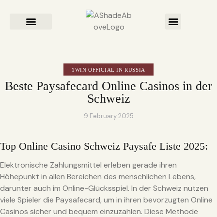
Roman Shades
Drapes & Curtains
1WIN OFFICIAL IN RUSSIA
Beste Paysafecard Online Casinos in der
Schweiz
9 February 2025
Top Online Casino Schweiz Paysafe Liste 2025:
Elektronische Zahlungsmittel erleben gerade ihren
Höhepunkt in allen Bereichen des menschlichen Lebens,
darunter auch im Online-Glücksspiel. In der Schweiz nutzen
viele Spieler die Paysafecard, um in ihren bevorzugten Online
Casinos sicher und bequem einzuzahlen. Diese Methode