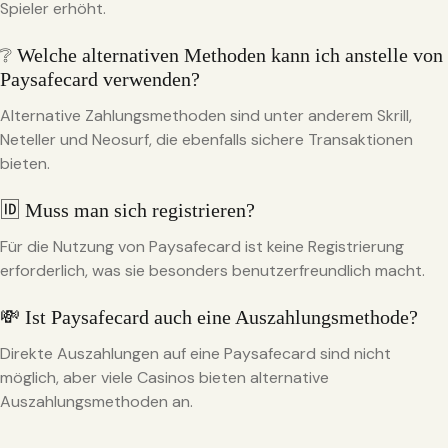
Spieler erhöht.
❔ Welche alternativen Methoden kann ich anstelle von
Paysafecard verwenden?
Alternative Zahlungsmethoden sind unter anderem Skrill,
Neteller und Neosurf, die ebenfalls sichere Transaktionen
bieten.
🆔 Muss man sich registrieren?
Für die Nutzung von Paysafecard ist keine Registrierung
erforderlich, was sie besonders benutzerfreundlich macht.
💸 Ist Paysafecard auch eine Auszahlungsmethode?
Direkte Auszahlungen auf eine Paysafecard sind nicht
möglich, aber viele Casinos bieten alternative
Auszahlungsmethoden an.