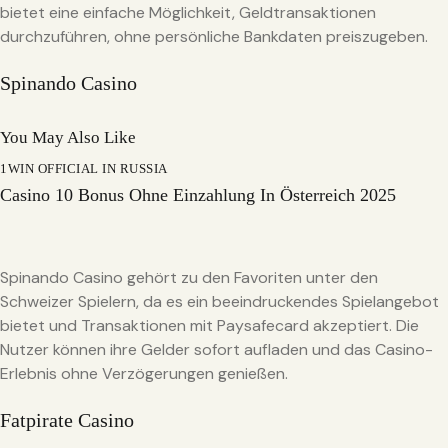
bietet eine einfache Möglichkeit, Geldtransaktionen
durchzuführen, ohne persönliche Bankdaten preiszugeben.
Spinando Casino
You May Also Like
1WIN OFFICIAL IN RUSSIA
Casino 10 Bonus Ohne Einzahlung In Österreich 2025
Spinando Casino gehört zu den Favoriten unter den
Schweizer Spielern, da es ein beeindruckendes Spielangebot
bietet und Transaktionen mit Paysafecard akzeptiert. Die
Nutzer können ihre Gelder sofort aufladen und das Casino-
Erlebnis ohne Verzögerungen genießen.
Fatpirate Casino