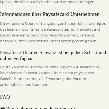
Spieler, die Wert auf Sicherheit und Anonymität legen.
Informationen über Paysafecard Unternehmen
Da wir unsere Übersicht angefangen haben, ist es wichtig zu
bestimmen, was für ein Zahlungssystem ist. Paysafecard
bietet eine einfache und sichere Möglichkeit, online zu
bezahlen, ohne persönliche Finanzdaten preiszugeben.
Paysafecard kaufen Schweiz ist bei jedem Schritt und
online verfügbar
Heute kann man überhaupt ohne jeglichen Aufwand eine
Paysafecard Schweiz kaufen. Ob in einem physischen
Geschäft oder online, die Erwerbung der Karte ist
unkompliziert und bequem.
FAQ
💼 Wie funktioniert eine Paysafecard?