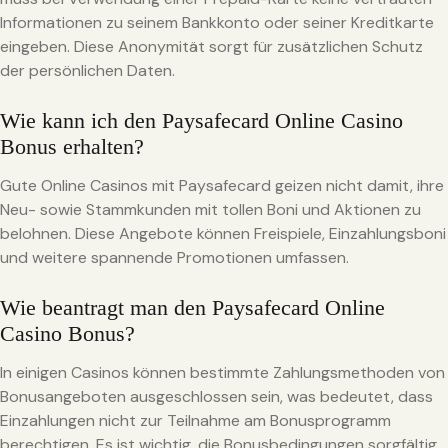
Informationen zu seinem Bankkonto oder seiner Kreditkarte
eingeben. Diese Anonymität sorgt für zusätzlichen Schutz
der persönlichen Daten.
Wie kann ich den Paysafecard Online Casino
Bonus erhalten?
Gute Online Casinos mit Paysafecard geizen nicht damit, ihre
Neu- sowie Stammkunden mit tollen Boni und Aktionen zu
belohnen. Diese Angebote können Freispiele, Einzahlungsboni
und weitere spannende Promotionen umfassen.
Wie beantragt man den Paysafecard Online
Casino Bonus?
In einigen Casinos können bestimmte Zahlungsmethoden von
Bonusangeboten ausgeschlossen sein, was bedeutet, dass
Einzahlungen nicht zur Teilnahme am Bonusprogramm
berechtigen. Es ist wichtig, die Bonusbedingungen sorgfältig