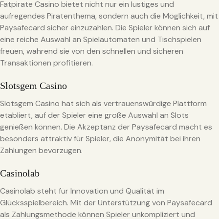
Fatpirate Casino bietet nicht nur ein lustiges und
aufregendes Piratenthema, sondern auch die Möglichkeit, mit
Paysafecard sicher einzuzahlen. Die Spieler können sich auf
eine reiche Auswahl an Spielautomaten und Tischspielen
freuen, während sie von den schnellen und sicheren
Transaktionen profitieren.
Slotsgem Casino
Slotsgem Casino hat sich als vertrauenswürdige Plattform
etabliert, auf der Spieler eine große Auswahl an Slots
genießen können. Die Akzeptanz der Paysafecard macht es
besonders attraktiv für Spieler, die Anonymität bei ihren
Zahlungen bevorzugen.
Casinolab
Casinolab steht für Innovation und Qualität im
Glücksspielbereich. Mit der Unterstützung von Paysafecard
als Zahlungsmethode können Spieler unkompliziert und