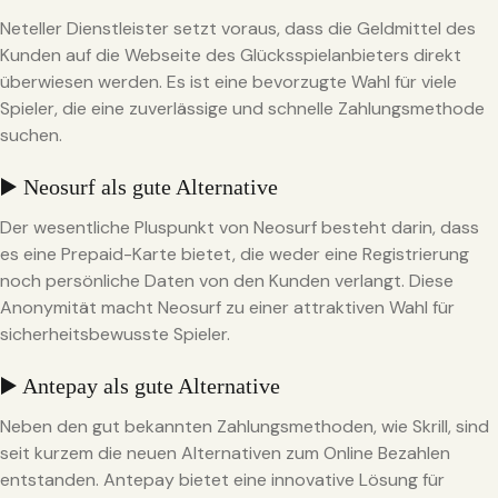
Neteller Dienstleister setzt voraus, dass die Geldmittel des
Kunden auf die Webseite des Glücksspielanbieters direkt
überwiesen werden. Es ist eine bevorzugte Wahl für viele
Spieler, die eine zuverlässige und schnelle Zahlungsmethode
suchen.
▶️ Neosurf als gute Alternative
Der wesentliche Pluspunkt von Neosurf besteht darin, dass
es eine Prepaid-Karte bietet, die weder eine Registrierung
noch persönliche Daten von den Kunden verlangt. Diese
Anonymität macht Neosurf zu einer attraktiven Wahl für
sicherheitsbewusste Spieler.
▶️ Antepay als gute Alternative
Neben den gut bekannten Zahlungsmethoden, wie Skrill, sind
seit kurzem die neuen Alternativen zum Online Bezahlen
entstanden. Antepay bietet eine innovative Lösung für