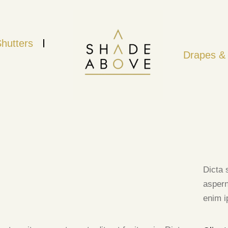
hutters
Drapes & 
Dicta 
aspern
enim i