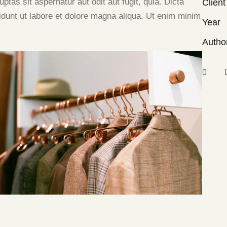
as sit aspernatur aut odit aut fugit, quia. Dicta
Client
didunt ut labore et dolore magna aliqua. Ut enim minim
Year
Autho