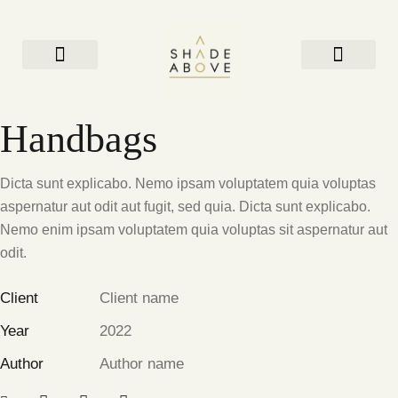
About Us
Roman Shades
Roller Shades
Zebra Shades
Cellular Shades
Shangri-La Shades
Drapes & Curtains
Handbags
Dicta sunt explicabo. Nemo ipsam voluptatem quia voluptas
aspernatur aut odit aut fugit, sed quia. Dicta sunt explicabo.
Nemo enim ipsam voluptatem quia voluptas sit aspernatur aut
odit.
Client
Client name
Year
2022
Author
Author name